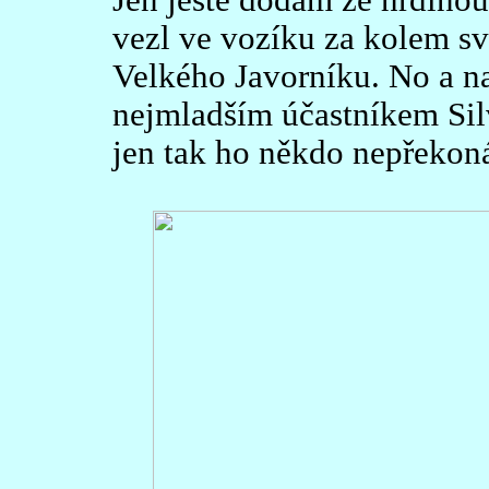
Jen ještě dodám že hrdino
vezl ve vozíku za kolem sv
Velkého Javorníku. No a na
nejmladším účastníkem Sil
jen tak ho někdo nepřekoná