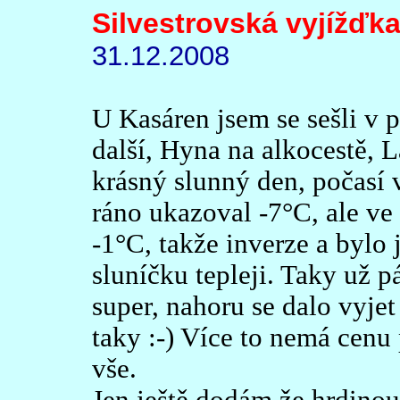
Silvestrovská vyjížďk
31.12.2008
U Kasáren jsem se sešli v p
další, Hyna na alkocestě, L
krásný slunný den, počasí 
ráno ukazoval -7°C, ale ve
-1°C, takže inverze a bylo 
sluníčku tepleji. Taky už p
super, nahoru se dalo vyje
taky :-) Více to nemá cenu
vše.