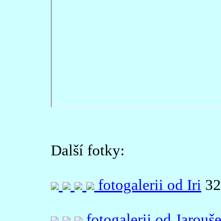
Další fotky:
fotogalerii od Iri
32
fotogalerii od Jarouš