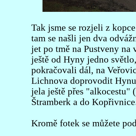
Tak jsme se rozjeli z kopce
tam se našli jen dva odvážní
jet po tmě na Pustveny na v
ještě od Hyny jedno světlo
pokračovali dál, na Veřovi
Lichnova doprovodit Hynu 
jela ještě přes "alkocestu"
Štramberk a do Kopřivnice
Kromě fotek se můžete podí