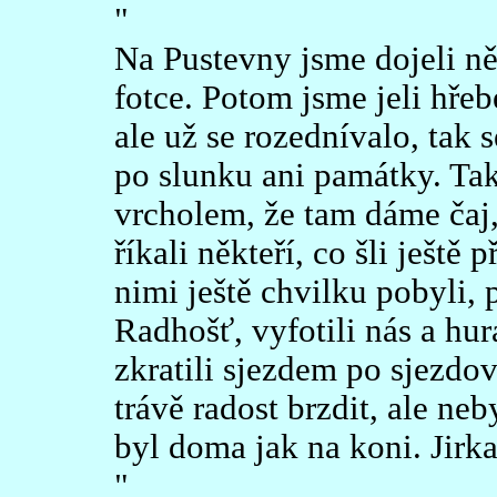
"
Na Pustevny jsme dojeli n
fotce. Potom jsme jeli hře
ale už se rozednívalo, tak s
po slunku ani památky. Tak 
vrcholem, že tam dáme čaj, 
říkali někteří, co šli ještě
nimi ještě chvilku pobyli, 
Radhošť, vyfotili nás a hu
zkratili sjezdem po sjezdo
trávě radost brzdit, ale ne
byl doma jak na koni. Jirka
"