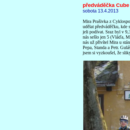
předváděčka Cube
sobota 13.4.2013
Mira Prašivka z Cyklospo
udělat předváděčku, kde s
jeli podívat. Sraz byl v 9
nás sešlo jen 5 (Vláďa, M
nás už přivítel Mira u stá
Pepa, Standa a Petr. Guláš
jsem si vyzkoušel, že slik