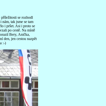
 příležitosti se rozhodl
i nám, tak jsme se tam
 i pršet. Asi i proto se
vzali po cestě. Na místě
dorazil Bery, Anička,
dní den, jen cestou nazpět
a :-)