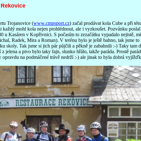
 Rekovice
rtu Trojanovice (
www.cmpsport.cz
) začal prodávat kola Cube a při této
i každý mohl kola nejen prohlédnout, ale i vyzkoušet. Pozvánku poslal 
,30 u Kasáren v Kopřivnici. S počasím to zezačátku vypadalo nejistě, mělo
ichal, Radek, Mira a Roman). V terénu bylo je ještě bahno, tak jsme to 
nku skoly. Tak jsme si jich pár půjčili a pěkně je zabahnili :-) Taky tam 
 z jelena a pivo bylo taky fajn, slunko hřálo, takže paráda. Prostě pará
y opravdu na podmáčené trávě nedrží :-) ale jinak to byla dobrá vyjížďk