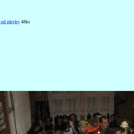
 od plevky
48ks