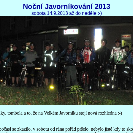
Noční Javorníkování 2013
sobota 14.9.2013 až do neděle :-)
ky, tombola a to, že na Velkém Javorníku stojí nová rozhledna :-)
očasí se zkazilo, v sobotu od rána pořád pršelo, nebylo jisté kdy to sko