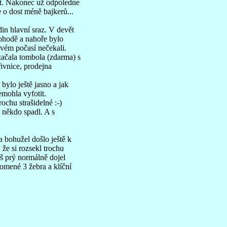
dět. Nakonec už odpoledne
de o dost méně bajkerů...
din hlavní sraz. V devět
pohodě a nahoře bylo
ovém počasí nečekali.
 začala tombola (zdarma) s
řivnice, prodejna
bylo ještě jasno a jak
emohla vyfotit.
ochu strašidelné :-)
u někdo spadl. A s
a bohužel došlo ještě k
 že si rozsekl trochu
š prý normálně dojel
lomené 3 žebra a klíční