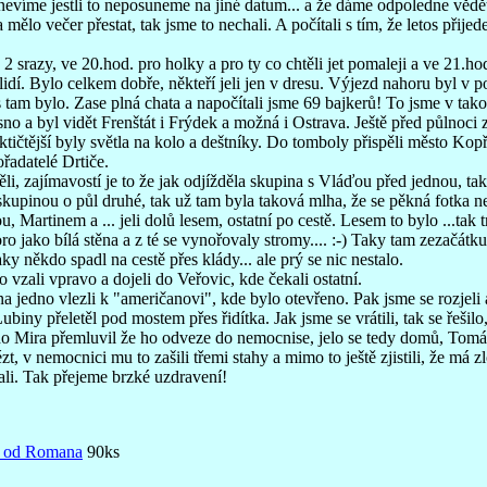
e nevíme jestli to neposuneme na jiné datum... a že dáme odpoledne vě
 mělo večer přestat, tak jsme to nechali. A počítali s tím, že letos přije
2 srazy, ve 20.hod. pro holky a pro ty co chtěli jet pomaleji a ve 21.ho
 lidí. Bylo celkem dobře, někteří jeli jen v dresu. Výjezd nahoru byl v 
 tam bylo. Zase plná chata a napočítali jsme 69 bajkerů! To jsme v tak
asno a byl vidět Frenštát i Frýdek a možná i Ostrava. Ještě před půlnoci
tičtější byly světla na kolo a deštníky. Do tomboly přispěli město Kop
řadatelé Drtiče.
i, zajímavostí je to že jak odjížděla skupina s Vláďou před jednou, tak 
 skupinou o půl druhé, tak už tam byla taková mlha, že se pěkná fotka n
Martinem a ... jeli dolů lesem, ostatní po cestě. Lesem to bylo ...tak tr
oro jako bílá stěna a z té se vynořovaly stromy.... :-) Taky tam zezačátk
y někdo spadl na cestě přes klády... ale prý se nic nestalo.
 vzali vpravo a dojeli do Veřovic, kde čekali ostatní.
na jedno vlezli k "američanovi", kde bylo otevřeno. Pak jsme se rozjeli 
ny přeletěl pod mostem přes řidítka. Jak jsme se vrátili, tak se řešilo,
o Mira přemluvil že ho odveze do nemocnise, jelo se tedy domů, Tomá
, v nemocnici mu to zašili třemi stahy a mimo to ještě zjistili, že má z
hali. Tak přejeme brzké uzdravení!
 od Romana
90ks