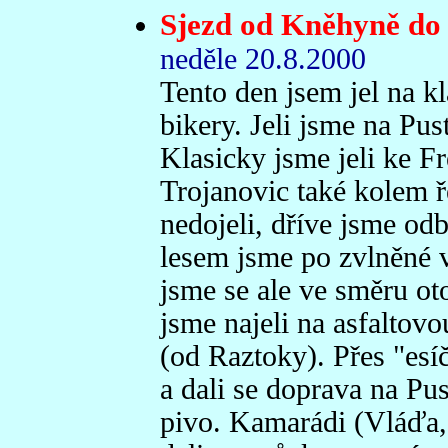
Sjezd od Kněhyně do
neděle 20.8.2000
Tento den jsem jel na k
bikery. Jeli jsme na Pus
Klasicky jsme jeli ke F
Trojanovic také kolem 
nedojeli, dříve jsme odb
lesem jsme po zvlněné v
jsme se ale ve směru otoč
jsme najeli na asfaltov
(od Raztoky). Přes "esí
a dali se doprava na Pu
pivo. Kamarádi (Vláďa,