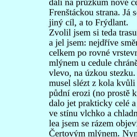
dali na průzkum nové ce
Frenštáckou strana. Já 
jiný cíl, a to Frýdlant.
Zvolil jsem si teda tra
a jel jsem: nejdříve sm
celkem po rovné vrstev
mlýnem u cedule chráně
vlevo, na úzkou stezku.
musel slézt z kola kvůl
půdní erozi (no prostě k
dalo jet prakticky celé 
ve stínu vlchko a chladně
lea jsem se rázem objev
Čertovým mlýnem. Nyní,