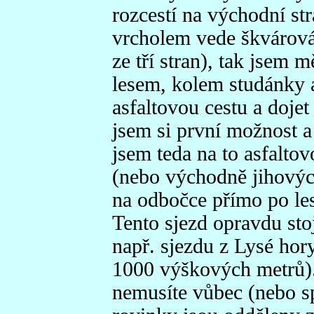
rozcestí na východní s
vrcholem vede škvárová 
ze tří stran), tak jsem 
lesem, kolem studánky a
asfaltovou cestu a doje
jsem si první možnost a 
jsem teda na to asfalto
(nebo východně jihovýc
na odbočce přímo po les
Tento sjezd opravdu stoj
např. sjezdu z Lysé hory
1000 výškových metrů). 
nemusíte vůbec (nebo s