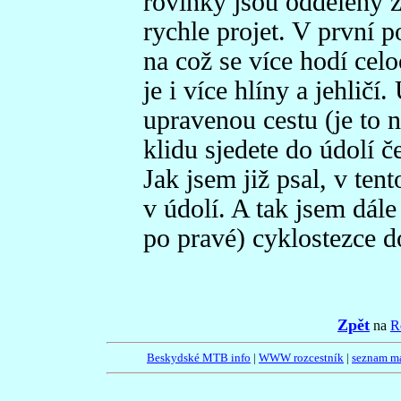
rovinky jsou odděleny z
rychle projet. V první p
na což se více hodí cel
je i více hlíny a jehličí
upravenou cestu (je to n
klidu sjedete do údolí č
Jak jsem již psal, v ten
v údolí. A tak jsem dále
po pravé) cyklostezce d
Zpět
na
R
Beskydské MTB info
|
WWW rozcestník
|
seznam m