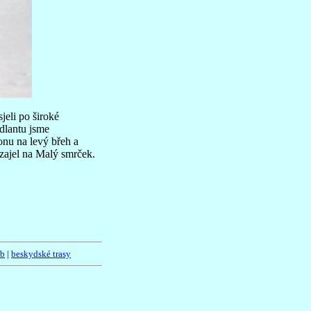
jeli po široké
ýdlantu jsme
onu na levý břeh a
 zajel na Malý smrček.
ub
|
beskydské trasy