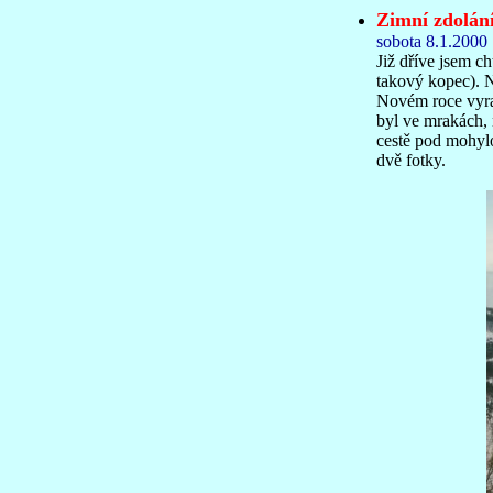
Zimní zdolán
sobota 8.1.2000
Již dříve jsem c
takový kopec). 
Novém roce vyraz
byl ve mrakách, 
cestě pod mohylo
dvě fotky.