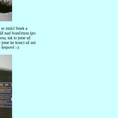
 se ztrácí Smrk a
sáž nad Ivančenou (po
esa, tak to jsme už
e jsme ke konci už ani
 šerpové :-)