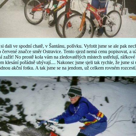
i dali ve spodní chatě, v Šantánu, polívku. Vyfotit jsme se ale pak nec
po červené značce směr Ostravice. Tento sjezd nemá cenu popisovat, a u
í zažít! No prostě kola vám na zledovatělých místech ustřelují, ráfkové
 klesání pořádně ubývají.... Nakonec jsme sjeli tak rychle, že jsme si 
ádnou akční fotku. A tak jsme se na jendom, už celkem rovném rozcestí, 