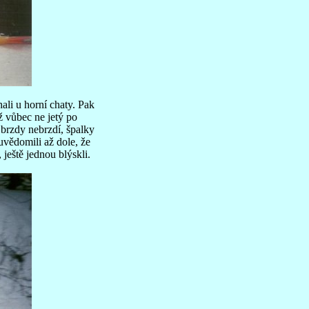
hali u horní chaty. Pak
ž vůbec ne jetý po
 brzdy nebrzdí, špalky
uvědomili až dole, že
ještě jednou blýskli.