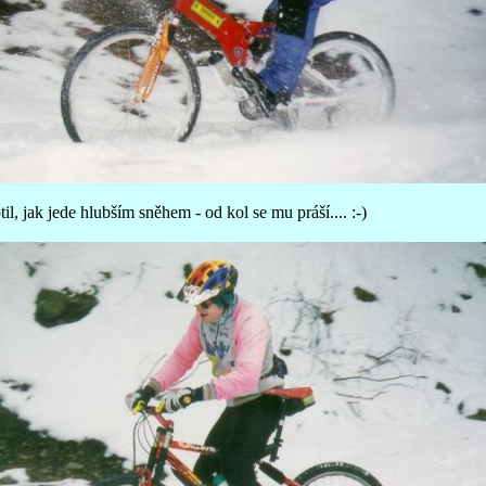
l, jak jede hlubším sněhem - od kol se mu práší.... :-)