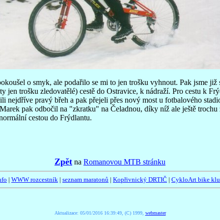
okoušel o smyk, ale podařilo se mi to jen trošku vyhnout. Pak jsme již s
ty jen trošku zledovatělé) cestě do Ostravice, k nádraží. Pro cestu k Fr
li nejdříve pravý břeh a pak přejeli přes nový most u fotbalového stadi
 Marek pak odbočil na "zkratku" na Čeladnou, díky níž ale ještě trochu
 normální cestou do Frýdlantu.
Zpět
na
Romanovou MTB stránku
nfo
|
WWW rozcestník
|
seznam maratonů
|
Kopřivnický DRTIČ
|
CykloArt bike kl
Aktualizace:
05/01/2016 16:39:49, (C) 1999,
webmaster