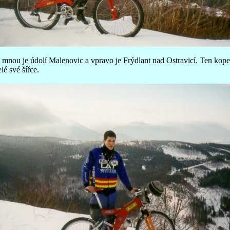
a mnou je údolí Malenovic a vpravo je Frýdlant nad Ostravicí. Ten kope
lé své šířce.