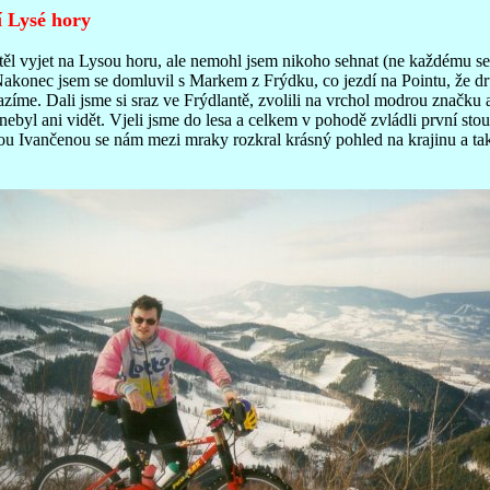
í Lysé hory
htěl vyjet na Lysou horu, ale nemohl jsem nikoho sehnat (ne každému s
Nakonec jsem se domluvil s Markem z Frýdku, co jezdí na Pointu, že d
íme. Dali jsme si sraz ve Frýdlantě, zvolili na vrchol modrou značku a
nebyl ani vidět. Vjeli jsme do lesa a celkem v pohodě zvládli první sto
u Ivančenou se nám mezi mraky rozkral krásný pohled na krajinu a tak 