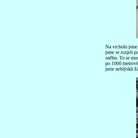
Na vrcholu jsme s
jsme se rozjeli 
sněhu. To se mus
po 1000 metrovém
jsme neblýskli ž