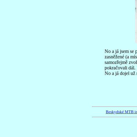
No a já jsem se p
zasněžené (a mís
samozřejmě zvoli
pokračovali dál.
No a já dojel už
Beskydské MTB i