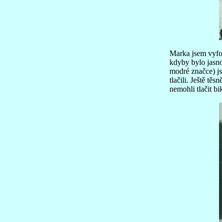
Marka jsem vyfot
kdyby bylo jasno
modré značce) jsm
tlačili. Ještě tě
nemohli tlačit bi