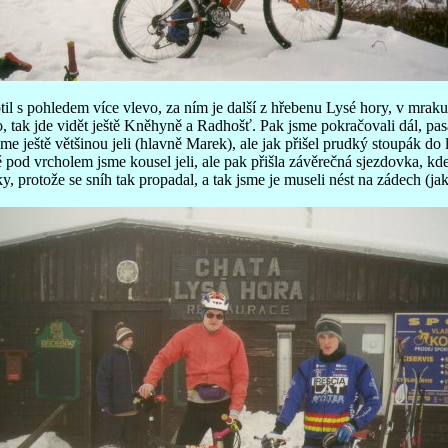
il s pohledem více vlevo, za ním je další z hřebenu Lysé hory, v mraku
, tak jde vidět ještě Kněhyně a Radhošť. Pak jsme pokračovali dál, pa
e ještě většinou jeli (hlavně Marek), ale jak přišel prudký stoupák do l
sně pod vrcholem jsme kousel jeli, ale pak přišla závěrečná sjezdovka, kd
ky, protože se sníh tak propadal, a tak jsme je museli nést na zádech (jak