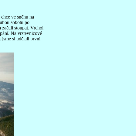
e chce ve sněhu na
ruhou sobotu po
 začali stoupat. Vrchol
upání. Na vrstevnicové
jsme si udělali první