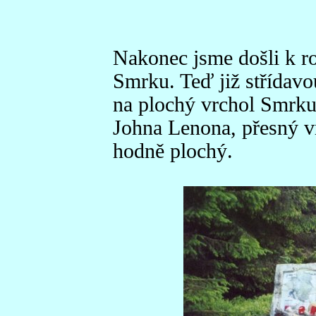
Nakonec jsme došli k r
Smrku. Teď již střídavo
na plochý vrchol Smrku.
Johna Lenona, přesný vr
hodně plochý.