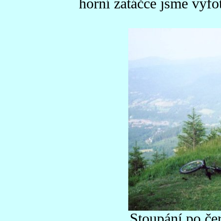
horní zatáčce jsme vyfoti
Stoupání po če