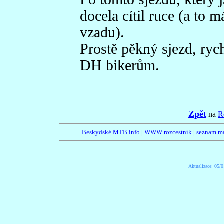
docela cítil ruce (a to
vzadu).
Prostě pěkný sjezd, ryc
DH bikerům.
Zpět
na
R
Beskydské MTB info
|
WWW rozcestník
|
seznam m
Aktualizace:
05/0