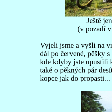
Ještě je
(v pozadí v
Vyjeli jsme a vyšli na 
dál po červené, pěšky s
kde kdyby jste upustili k
také o pěkných pár desí
kopce jak do propasti...