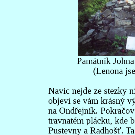
Památník Johna
(Lenona jse
Navíc nejde ze stezky ni
objeví se vám krásný v
na Ondřejník. Pokračova
travnatém plácku, kde
Pustevny a Radhošť. Tad