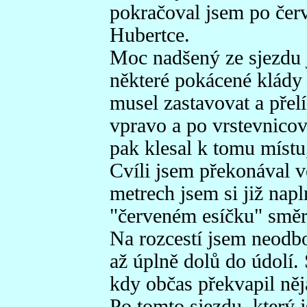
pokračoval jsem po čer
Hubertce.
Moc nadšený ze sjezdu j
některé pokácené klády 
musel zastavovat a přel
vpravo a po vrstevnicové
pak klesal k tomu místu
Cvíli jsem překonával v
metrech jsem si již nap
"červeném esíčku" smě
Na rozcestí jsem neodbo
až úplně dolů do údolí. 
kdy občas překvapil něj
Po tomto sjezdu, který 