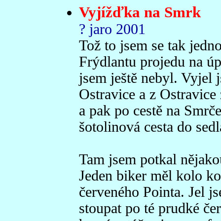
Vyjížďka na Smrk
? jaro 2001
Tož to jsem se tak jedn
Frýdlantu projedu na ú
jsem ještě nebyl. Vyjel
Ostravice a z Ostravice 
a pak po cestě na Smrč
šotolinová cesta do se
Tam jsem potkal nějakou 
Jeden biker měl kolo k
červeného Pointa. Jel js
stoupat po té prudké če