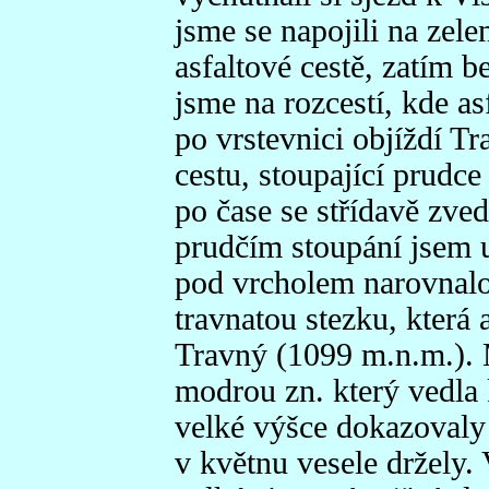
jsme se napojili na zele
asfaltové cestě, zatím b
jsme na rozcestí, kde a
po vrstevnici objíždí T
cestu, stoupající prudce
po čase se střídavě zve
prudčím stoupání jsem u
pod vrcholem narovnalo
travnatou stezku, která
Travný (1099 m.n.m.). 
modrou zn. který vedla 
velké výšce dokazovaly 
v květnu vesele držely.