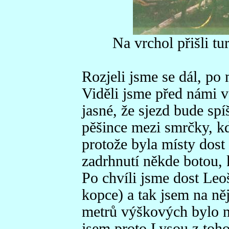
Na vrchol přišli tur
Rozjeli jsme se dál, po
Viděli jsme před námi v
jasné, že sjezd bude spí
pěšince mezi smrčky, kd
protože byla místy dost
zadrhnutí někde botou, 
Po chvíli jsme dost Leoš
kopce) a tak jsem na něj
metrů výškových bylo na
jsem proto Lysou z toho