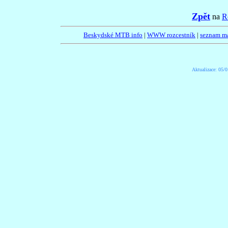
Zpět
na
R
Beskydské MTB info
|
WWW rozcestník
|
seznam m
Aktualizace:
05/0