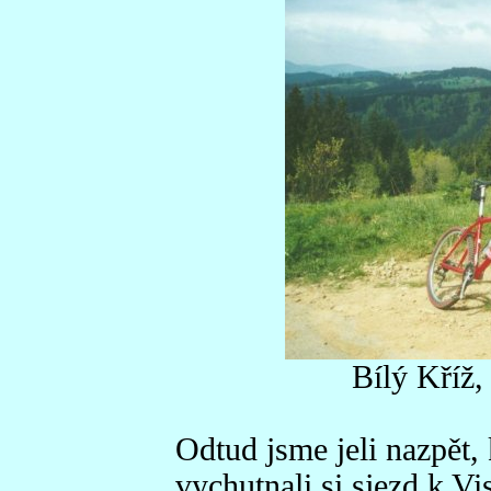
Bílý Kříž,
Odtud jsme jeli nazpět, 
vychutnali si sjezd k Vi