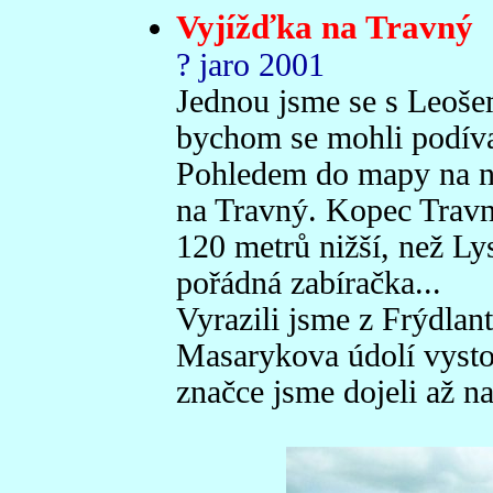
Vyjížďka na Travný
? jaro 2001
Jednou jsme se s Leoše
bychom se mohli podíva
Pohledem do mapy na ne
na Travný. Kopec Travn
120 metrů nižší, než Ly
pořádná zabíračka...
Vyrazili jsme z Frýdlan
Masarykova údolí vysto
značce jsme dojeli až na