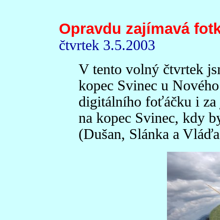
Opravdu zajímavá fot
čtvrtek 3.5.2003
V tento volný čtvrtek j
kopec Svinec u Nového J
digitálního foťáčku i za
na kopec Svinec, kdy b
(Dušan, Slánka a Vláďa)