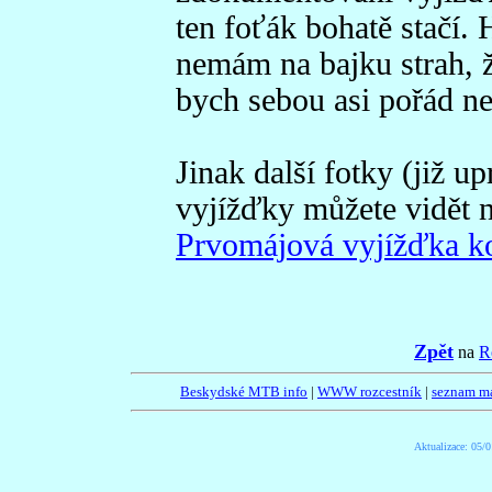
ten foťák bohatě stačí. 
nemám na bajku strah, že
bych sebou asi pořád ne
Jinak další fotky (již u
vyjížďky můžete vidět n
Prvomájová vyjížďka ko
Zpět
na
R
Beskydské MTB info
|
WWW rozcestník
|
seznam m
Aktualizace:
05/0