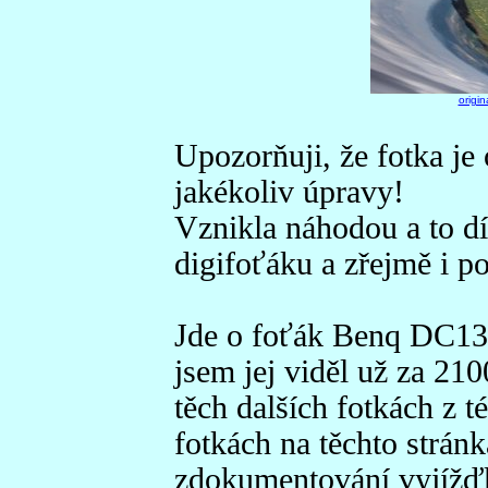
origin
Upozorňuji, že fotka je
jakékoliv úpravy!
Vznikla náhodou a to d
digifoťáku a zřejmě i p
Jde o foťák Benq DC130
jsem jej viděl už za 210
těch dalších fotkách z t
fotkách na těchto stránk
zdokumentování vyjížďk