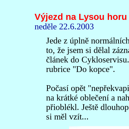
Výjezd na Lysou horu
neděle 22.6.2003
Jede z úplně normálních
to, že jsem si dělal záz
článek do Cykloservisu. 
rubrice "Do kopce".
Počasí opět "nepřekvapi
na krátké oblečení a nah
přioblékl. Ještě dlouho
si měl vzít...