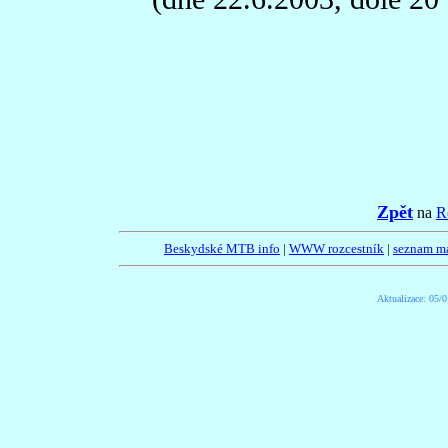
Zpět
na
R
Beskydské MTB info
|
WWW rozcestník
|
seznam m
Aktualizace:
05/0