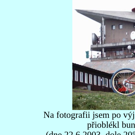
Na fotografii jsem po vý
přioblékl bun
(dne 22.6.2003, dole 20