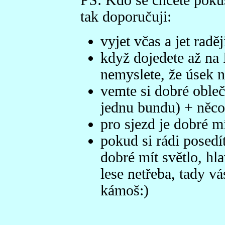
PS: Kdo se chcete pokus
tak doporučuji:
vyjet včas a jet rad
když dojedete až na 
nemyslete, že úsek n
vemte si dobré obleč
jednu bundu) + něco 
pro sjezd je dobré m
pokud si rádi posedí
dobré mít světlo, hl
lese netřeba, tady v
kámoš:)