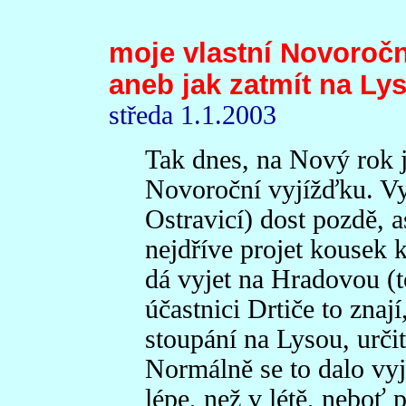
moje vlastní Novoročn
aneb jak zatmít na Lys
středa 1.1.2003
Tak dnes, na Nový rok j
Novoroční vyjížďku. Vy
Ostravicí) dost pozdě, a
nejdříve projet kousek k 
dá vyjet na Hradovou (
účastnici Drtiče to znaj
stoupání na Lysou, urči
Normálně se to dalo vyj
lépe, než v létě, neboť