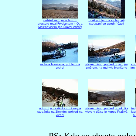
pohled na Lysou horu z
opět pohled na vrchol, při
prostoru mezi Frýdlantem n.O. a
stoupání ve spodní části
Malenovicemi (na úrovni letiště)
mohyla Ivančena, pohled na
stejné místo, pohled opačným
a t
vrchol
směrem, na mohylu Ivančenu
jen
a to už je zastávka u závory a
stejné místo, pohled po okolí -
tad
studánky na Zimném, pohled na
vlevo v dálce je kopec Prašivá
kte
vrchol
a 