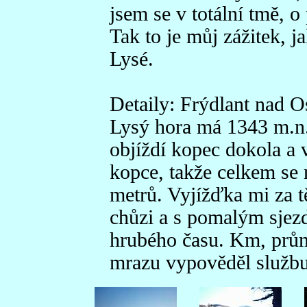
jsem se v totální tmě, o 
Tak to je můj zážitek, 
Lysé.
Detaily: Frýdlant nad O
Lysý hora má 1343 m.n.m
objíždí kopec dokola a 
kopce, takže celkem se
metrů. Vyjížďka mi za 
chůzi a s pomalým sjezd
hrubého času. Km, prům
mrazu vypověděl službu