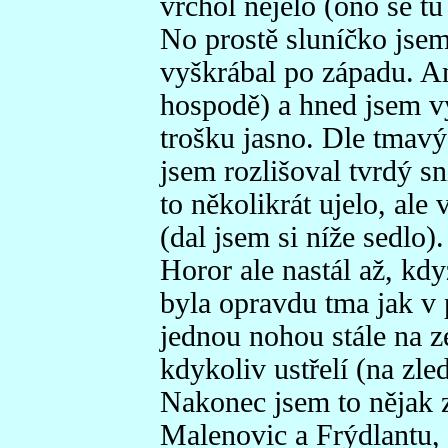
vrchol nejelo (ono se tu 
No prostě sluníčko jsem
vyškrábal po západu. An
hospodě) a hned jsem vyr
trošku jasno. Dle tmavý
jsem rozlišoval tvrdý s
to několikrát ujelo, ale
(dal jsem si níže sedlo).
Horor ale nastál až, kdy
byla opravdu tma jak v p
jednou nohou stále na z
kdykoliv ustřelí (na zl
Nakonec jsem to nějak z
Malenovic a Frýdlantu, 