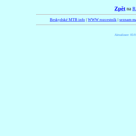
Zpět
na
R
Beskydské MTB info
|
WWW rozcestník
|
seznam m
Aktualizace:
05/0