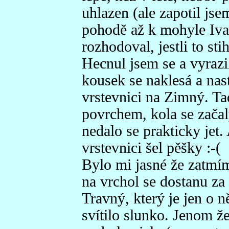
uhlazen (ale zapotil jse
pohodě až k mohyle Iva
rozhodoval, jestli to sti
Hecnul jsem se a vyrazi
kousek se naklesá a nas
vrstevnici na Zimný. Ta
povrchem, kola se zača
nedalo se prakticky jet.
vrstevnici šel pěšky :-(
Bylo mi jasné že zatmím
na vrchol se dostanu za 
Travný, který je jen o n
svítilo slunko. Jenom ž