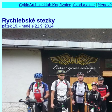
CykloArt bike klub Kopřivnice, úvod a akce
|
členové
Rychlebské stezky
pátek 19. - neděle 21.9. 2014