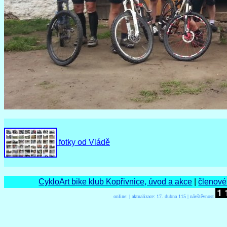
fotky od Vládě
CykloArt bike klub Kopřivnice, úvod a akce
|
členové
online:
| aktualizace:
17. dubna 115 | návštěvnost