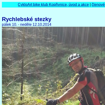
CykloArt bike klub Kopřivnice, úvod a akce
|
členové
Rychlebské stezky
pátek 10. - neděle 12.10.2014