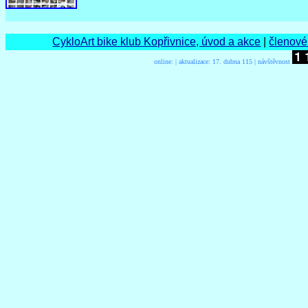
CykloArt bike klub Kopřivnice, úvod a akce
|
členové
online:
| aktualizace:
17. dubna 115 | návštěvnost