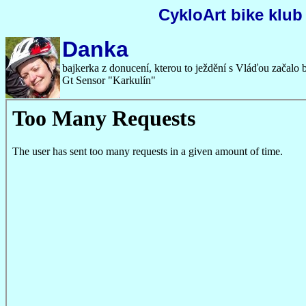
CykloArt bike klub
Danka
bajkerka z donucení, kterou to ježdění s Vláďou začalo ba
Gt Sensor "Karkulín"