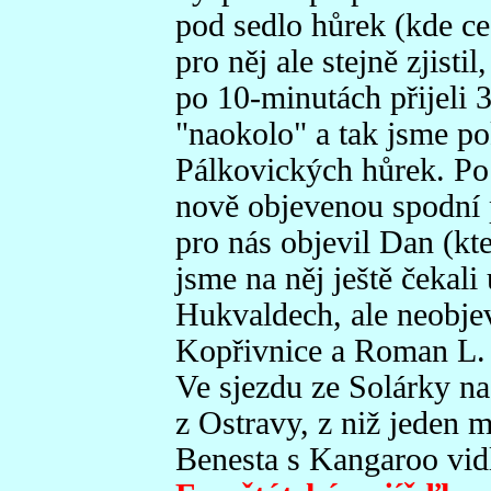
pod sedlo hůrek (kde ces
pro něj ale stejně zjisti
po 10-minutách přijeli 3 
"naokolo" a tak jsme po
Pálkovických hůrek. Po 
nově objevenou spodní p
pro nás objevil Dan (kte
jsme na něj ještě čekali
Hukvaldech, ale neobjev
Kopřivnice a Roman L. o
Ve sjezdu ze Solárky na
z Ostravy, z niž jeden mě
Benesta s Kangaroo vidl