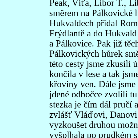
Peak, Víťa, Libor T., L
směrem na Pálkovické hů
Hukvaldech přidal Roma
Frýdlantě a do Hukvald 
a Pálkovice. Pak již těc
Pálkovických hůrek smě
této cesty jsme zkusili 
končila v lese a tak js
křoviny ven. Dále jsme s
jdené odbočce zvolili t
stezka je čím dál pručí a
zvlášť Vláďovi, Danovi a
vyzkoušet druhou možno
vyšplhala po prudkém st