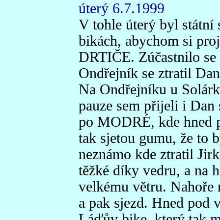
úterý 6.7.1999
V tohle úterý byl státní 
bikách, abychom si proj
DRTIČE. Zúčastnilo se c
Ondřejník se ztratil Da
Na Ondřejníku u Solárk
pauze sem přijeli i Da
po MODRÉ, kde hned píc
tak sjetou gumu, že to by
neznámo kde ztratil Jir
těžké díky vedru, a na h
velkému větru. Nahoře n
a pak sjezd. Hned pod 
Láďův bike, který tak m