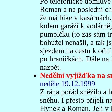
Po telefonické domluvě 
Roman a na poslední chv
že má bike v kasárnách.
kolem garáží k vodárně,
pumpičku (to zas sám tr
bohužel nenašli, a tak 
sjezdem na cestu k oční
po hraničkách. Dále na 
nazpět.
Nedělní vyjížďka na 
neděle 19.12.1999
Z rána pořád sněžilo a 
sněhu. I přesto přijeli 
Hynek a Roman. Jeli v 