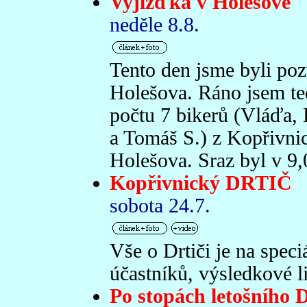
Vyjížďka v Holešově
neděle 8.8.
Tento den jsme byli poz
Holešova. Ráno jsem ted
počtu 7 bikerů (Vláďa
a Tomáš S.) z Kopřivnic
Holešova. Sraz byl v 9,0
Kopřivnický DRTIČ
sobota 24.7.
Vše o Drtiči je na speci
účastníků, výsledkové lis
Po stopách letošního