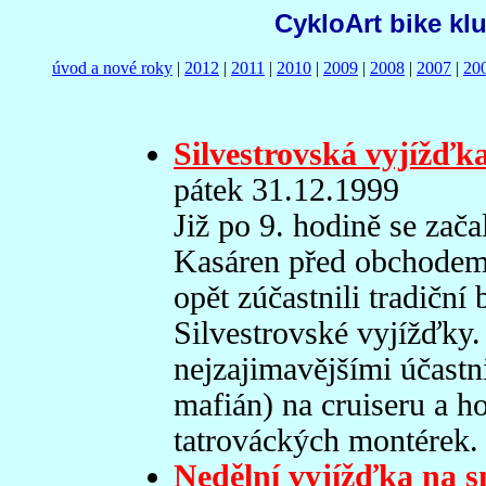
CykloArt bike klu
úvod a nové roky
|
2012
|
2011
|
2010
|
2009
|
2008
|
2007
|
20
Silvestrovská vyjížďk
pátek 31.12.1999
Již po 9. hodině se zača
Kasáren před obchodem 
opět zúčastnili tradiční
Silvestrovské vyjížďky.
nejzajimavějšími účastni
mafián) na cruiseru a ho
tatrováckých montérek.
Nedělní vyjížďka na 