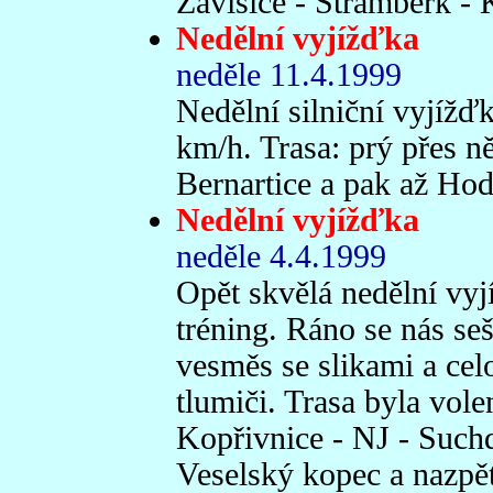
Závišice - Štramberk - 
Nedělní vyjížďka
neděle 11.4.1999
Nedělní silniční vyjížďk
km/h. Trasa: prý přes ně
Bernartice a pak až Ho
Nedělní vyjížďka
neděle 4.4.1999
Opět skvělá nedělní vyj
tréning. Ráno se nás se
vesměs se slikami a ce
tlumiči. Trasa byla vol
Kopřivnice - NJ - Suchd
Veselský kopec a nazpět