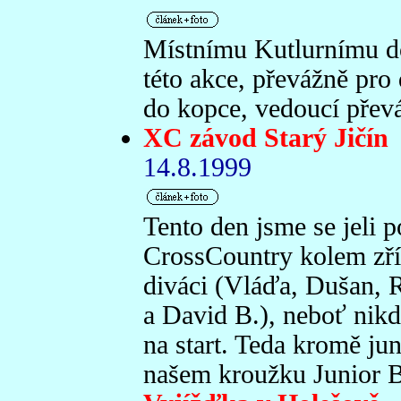
Místnímu Kutlurnímu d
této akce, převážně pro 
do kopce, vedoucí převáž
XC závod Starý Jičín
14.8.1999
Tento den jsme se jeli p
CrossCountry kolem zříc
diváci (Vláďa, Dušan, 
a David B.), neboť nikd
na start. Teda kromě jun
našem kroužku Junior Bi