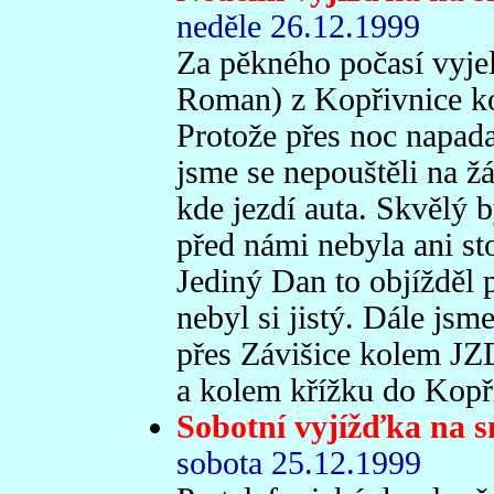
neděle 26.12.1999
Za pěkného počasí vyjel
Roman) z Kopřivnice k
Protože přes noc napada
jsme se nepouštěli na žád
kde jezdí auta. Skvělý b
před námi nebyla ani sto
Jediný Dan to objížděl 
nebyl si jistý. Dále jsm
přes Závišice kolem JZ
a kolem křížku do Kopř
Sobotní vyjížďka na 
sobota 25.12.1999