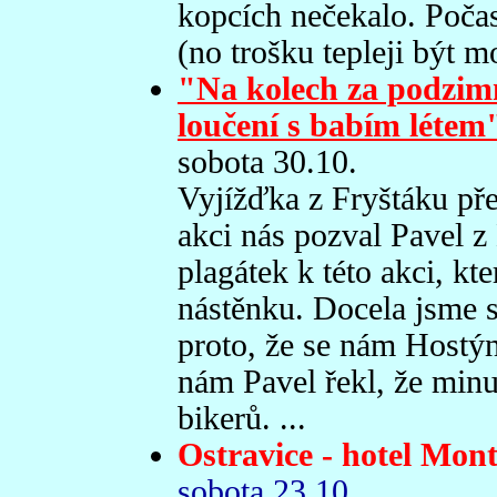
kopcích nečekalo. Počasí
(no trošku tepleji být m
"Na kolech za podzim
loučení s babím létem
sobota 30.10.
Vyjížďka z Fryštáku př
akci nás pozval Pavel z
plagátek k této akci, kt
nástěnku. Docela jsme se
proto, že se nám Hostýns
nám Pavel řekl, že minul
bikerů. ...
Ostravice - hotel Mon
sobota 23.10.