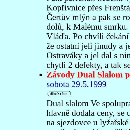
Kopřivnice přes Frenštá
Čertův mlýn a pak se ro
dolů, k Malému smrku. 
Vláďa. Po chvíli čekání 
že ostatní jeli jinudy a 
Ostraváky a jel dal s nim
chytli 2 defekty, a tak 
Závody Dual Slalom p
sobota 29.5.1999
Dual slalom Ve spolupr
hlavně dodala ceny, se 
na sjezdovce u lyžařské