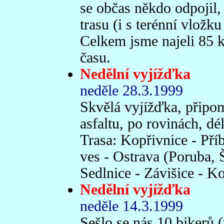
se občas někdo odpojil,
trasu (i s terénní vložk
Celkem jsme najeli 85 
času.
Nedělní vyjížďka
neděle 28.3.1999
Skvělá vyjížďka, připomi
asfaltu, po rovinách, d
Trasa: Kopřivnice - Pří
ves - Ostrava (Poruba, Š
Sedlnice - Závišice - Ko
Nedělní vyjížďka
neděle 14.3.1999
Sešlo se nás 10 bikerů (