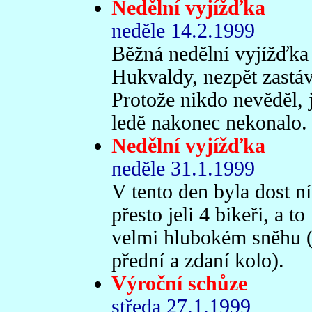
Nedělní vyjížďka
neděle 14.2.1999
Běžná nedělní vyjížďka (a
Hukvaldy, nezpět zastá
Protože nikdo nevěděl, j
ledě nakonec nekonalo.
Nedělní vyjížďka
neděle 31.1.1999
V tento den byla dost níz
přesto jeli 4 bikeři, a t
velmi hlubokém sněhu (v
přední a zdaní kolo).
Výroční schůze
středa 27.1.1999