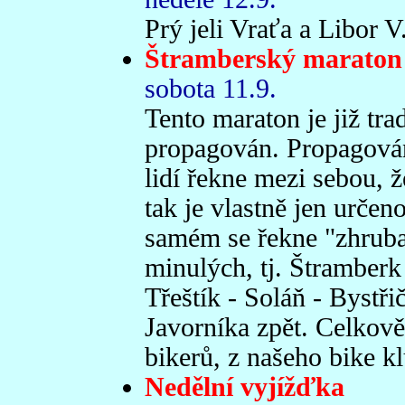
Prý jeli Vraťa a Libor V
Štramberský maraton
sobota 11.9.
Tento maraton je již tr
propagován. Propagován 
lidí řekne mezi sebou, ž
tak je vlastně jen určen
samém se řekne "zhruba" 
minulých, tj. Štramberk 
Třeštík - Soláň - Bystři
Javorníka zpět. Celkově 
bikerů, z našeho bike k
Nedělní vyjížďka