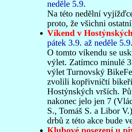
neděle 5.9.
Na této nedělní vyjížďce
proto, že všichni ostatn
Víkend v Hostýnských
pátek 3.9. až neděle 5.9
O tomto víkendu se usku
výlet. Zatímco minulé 3
výlet Turnovský BikeFes
zvolili kopřivničtí bikeř
Hostýnských vrších. Pů
nakonec jelo jen 7 (V
S., Tomáš S. a Libor V.)
drbů z této akce bude
Klubové posezení u pi