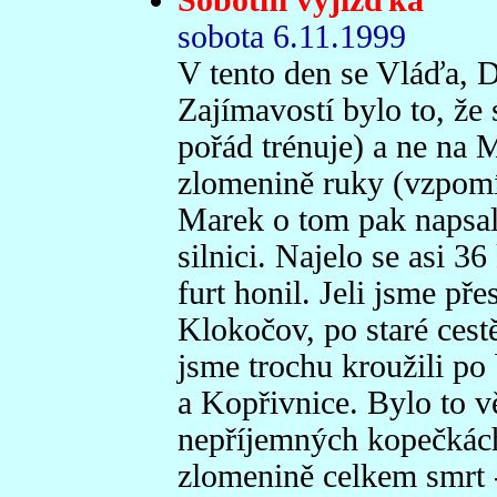
Sobotní vyjížďka
sobota 6.11.1999
V tento den se Vláďa, Da
Zajímavostí bylo to, že 
pořád trénuje) a ne na M
zlomenině ruky (vzpomí
Marek o tom pak napsa
silnici. Najelo se asi 
furt honil. Jeli jsme pře
Klokočov, po staré ces
jsme trochu kroužili po
a Kopřivnice. Bylo to v
nepříjemných kopečkách
zlomenině celkem smrt -