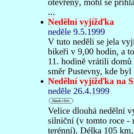
otevřený, mohl se přihlá
...
Nedělní vyjížďka
neděle 9.5.1999
V tuto neděli se jela vy
bikeři v 9,00 hodin, a t
11. hodině vrátili domů
směr Pustevny, kde byl
Nedělní vyjížďka na 
neděle 26.4.1999
Velice dlouhá nedělní 
silniční (v tomto roce 
terénní). Délka 105 km,