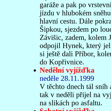
garáže a pak po vrstev
jízdu v hlubokém sněhu 
hlavní cestu. Dále pokr
Šipkou, sjezdem po lou
Závišic, zadem, kolem J
odpojil Hynek, který jel
si ještě dali Příbor, ko
do Kopřivnice.
Nedělní vyjížďka
neděle 28.11.1999
V těchto dnech tál sníh 
tak v neděli přijel na v
na slikách po asfaltu.