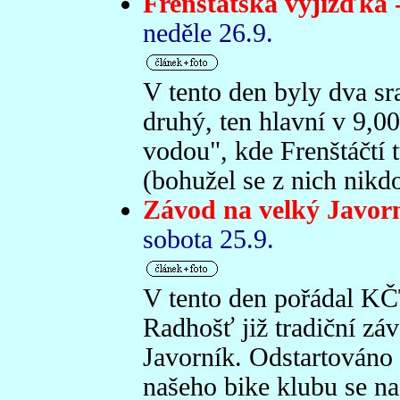
Frenštátská vyjížďka 
neděle 26.9.
V tento den byly dva sr
druhý, ten hlavní v 9,0
vodou", kde Frenštáčtí t
(bohužel se z nich nikd
Závod na velký Javor
sobota 25.9.
V tento den pořádal KČ
Radhošť již tradiční zá
Javorník. Odstartováno 
našeho bike klubu se na 