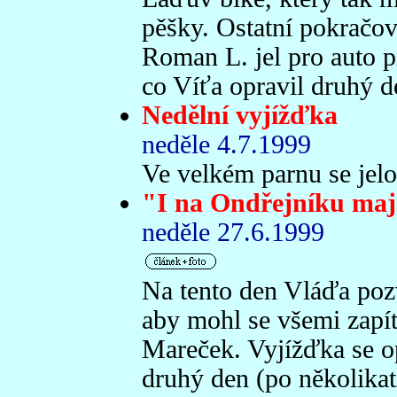
pěšky. Ostatní pokračo
Roman L. jel pro auto pr
co Víťa opravil druhý de
Nedělní vyjížďka
neděle 4.7.1999
Ve velkém parnu se jelo 
"I na Ondřejníku maj
neděle 27.6.1999
Na tento den Vláďa pozv
aby mohl se všemi zapít
Mareček. Vyjížďka se op
druhý den (po několikat