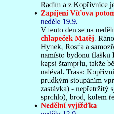
Radim a z Kopřivnice ješ
Zapíjení Víťova poto
neděle 19.9.
V tento den se na neděl
chlapeček Matěj
. Ráno
Hynek, Rosťa a samozře
namísto bydonu flašku 
kapsi štamprlu, takže 
naléval. Trasa: Kopřivn
prudkým stoupáním vpra
zastávka) - nepřetržitý 
sprchlo), brod, kolem ř
Nedělní vyjížďka
neděle 12.9.