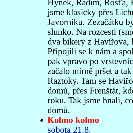
Hynek, Radim, Rosťa, R
jsme klasicky přes Lich
Javorníku. Zezačátku by
slunko. Na rozcestí (sm
dva bikery z Havířova, k
Připojili se k nám a spo
pak vpravo po vrstevnic
začalo mírně pršet a tak
Raztoky. Tam se Havířov
domů, přes Frenštát, kde
roku. Tak jsme hnali, c
domů.
Kolmo kolmo
sobota 21.8.