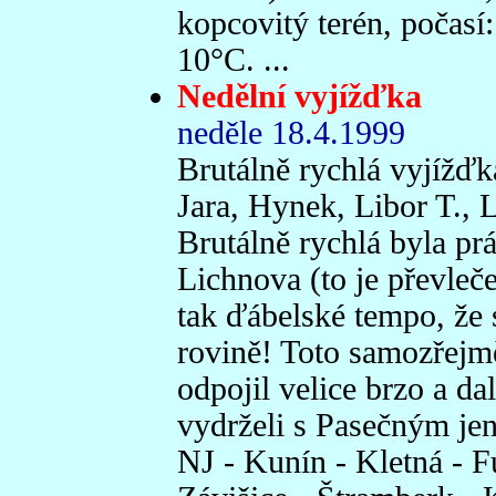
kopcovitý terén, počasí
10°C. ...
Nedělní vyjížďka
neděle 18.4.1999
Brutálně rychlá vyjížďk
Jara, Hynek, Libor T., 
Brutálně rychlá byla prá
Lichnova (to je převleče
tak ďábelské tempo, že 
rovině! Toto samozřejm
odpojil velice brzo a d
vydrželi s Pasečným je
NJ - Kunín - Kletná - F